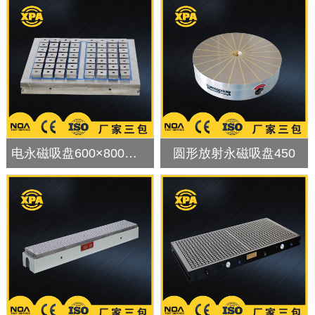
电永磁吸盘600×800（50型）
圆形放射永磁吸盘450