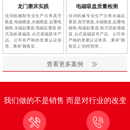
龙门磨床实践
电磁吸盘质量检测
佳润机械制专业生产出售真空
佳润机械专业生产出售永磁起
吸盘,电磁吸盘,永磁吸盘,起重电
重器,真空吸盘,永磁吸盘,起重电
磁铁,永磁起重器,电磁起重器,框
磁铁,电磁起重器,框式高效退磁
式高效退磁器,台式退磁器等产
器,台式退磁器等产品。公司有
品。公司有严格的质量认证体
严格的质量认证体系，秉承“顾
系，秉承“顾客至...
客至上”的经营理...
查看更多案例
我们做的不是销售 而是对行业的改变