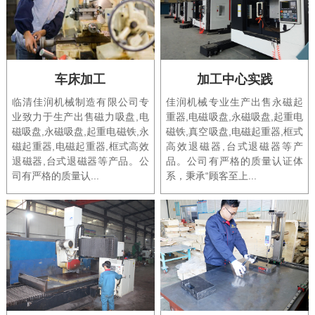
车床加工
加工中心实践
临清佳润机械制造有限公司专
佳润机械专业生产出售永磁起
业致力于生产出售磁力吸盘,电
重器,电磁吸盘,永磁吸盘,起重电
磁吸盘,永磁吸盘,起重电磁铁,永
磁铁,真空吸盘,电磁起重器,框式
磁起重器,电磁起重器,框式高效
高效退磁器,台式退磁器等产
退磁器,台式退磁器等产品。公
品。公司有严格的质量认证体
司有严格的质量认...
系，秉承“顾客至上...