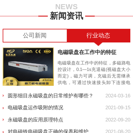
NEWS
新闻资讯
公司新闻
行业动态
电磁吸盘在工作中的特征
成
电磁吸盘在工作中的特征，多磁路电
控设计，0.1—1s充退磁(视磁盘大小
而定)，磁力可调，充磁后无需继承
供电，可通过快速接头卸下连接电
缆，磁盘可自由旋转(亦可提供...
08
圆形细目永磁吸盘的日常维护有哪些？
2024-03-16
19
电磁吸盘运作吸附的情况
2021-09-15
29
永磁吸盘的应用原理特点
2022-09-20
08
对电磁铁电磁吸盘正确的保养和维护
2021-08-20