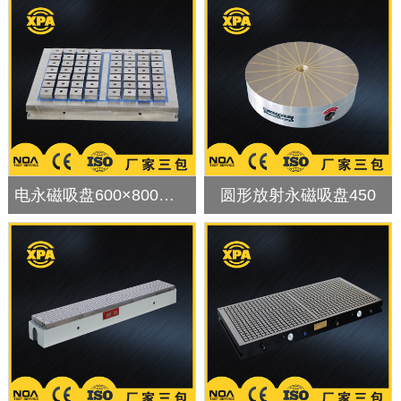
电永磁吸盘600×800（50型）
圆形放射永磁吸盘450