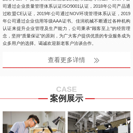
司通过企业质量管理体系认证ISO9001认证，2018年公司产品通
过欧盟CE认证，2019年公司通过NOV环境管理体系认证，2019
年公司通过企业信用等级AAA证书。佳润机械不断通过各种机构
认证来提升企业管理及生产能力，公司秉承“顾客至上”的经营理
念，坚持“质量保证”的原则，为广大客户提供优质的专业服务成为
众多用户的选择。谒诚欢迎新老客户洽谈合作。
查看更多详情
CASE
案例展示