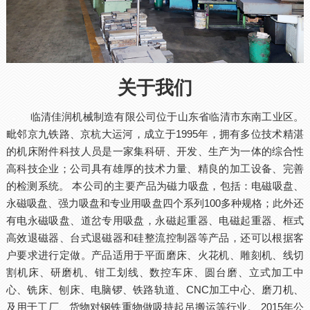
关于我们
临清佳润机械制造有限公司位于山东省临清市东南工业区。
毗邻京九铁路、京杭大运河，成立于1995年，拥有多位技术精湛
的机床附件科技人员是一家集科研、开发、生产为一体的综合性
高科技企业；公司具有雄厚的技术力量、精良的加工设备、完善
的检测系统。 本公司的主要产品为磁力吸盘，包括：电磁吸盘、
永磁吸盘、强力吸盘和专业用吸盘四个系列100多种规格；此外还
有电永磁吸盘、道岔专用吸盘，永磁起重器、电磁起重器、框式
高效退磁器、台式退磁器和硅整流控制器等产品，还可以根据客
户要求进行定做。产品适用于平面磨床、火花机、雕刻机、线切
割机床、研磨机、钳工划线、数控车床、圆台磨、立式加工中
心、铣床、刨床、电脑锣、铁路轨道、CNC加工中心、磨刀机、
及用于工厂、货物对钢铁重物做吸持起吊搬运等行业。 2015年公