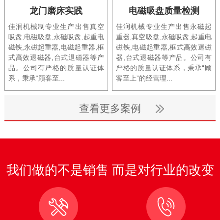
龙门磨床实践
电磁吸盘质量检测
佳润机械制专业生产出售真空
佳润机械专业生产出售永磁起
吸盘,电磁吸盘,永磁吸盘,起重电
重器,真空吸盘,永磁吸盘,起重电
磁铁,永磁起重器,电磁起重器,框
磁铁,电磁起重器,框式高效退磁
式高效退磁器,台式退磁器等产
器,台式退磁器等产品。公司有
品。公司有严格的质量认证体
严格的质量认证体系，秉承“顾
系，秉承“顾客至...
客至上”的经营理...
查看更多案例
我们做的不是销售 而是对行业的改变